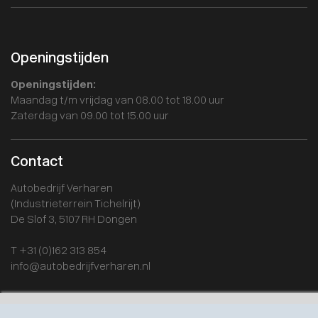
Openingstijden
Openingstijden:
Maandag t/m vrijdag van 08.00 tot 18.00 uur
Zaterdag van 09.00 tot 15.00 uur
Contact
Autobedrijf Verharen
(Industrieterrein Tichelrijt)
De Slof 3, 5107 RH Dongen
T +31 (0)162 313 854
info@autobedrijfverharen.nl