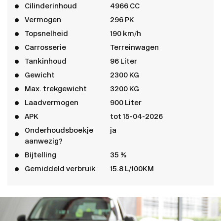
Cilinderinhoud
4966 CC
Vermogen
296 PK
Topsnelheid
190 km/h
Carrosserie
Terreinwagen
Tankinhoud
96 Liter
Gewicht
2300 KG
Max. trekgewicht
3200 KG
Laadvermogen
900 Liter
APK
tot 15-04-2026
Onderhoudsboekje
ja
aanwezig?
Bijtelling
35 %
Gemiddeld verbruik
15.8 L/100KM