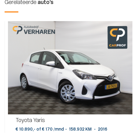
Gerelateerde
auto’s
Toyota Yaris
€ 10.890,- of € 170 /mnd
-
158.932 KM
-
2016