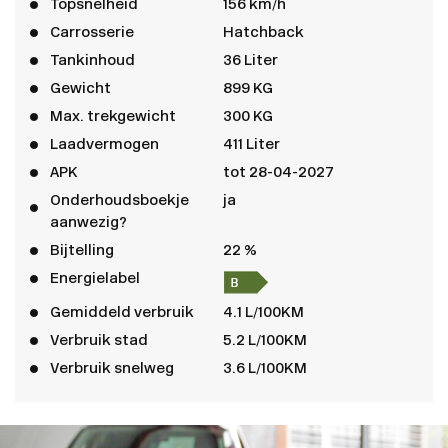
Topsnelheid
156 km/h
Carrosserie
Hatchback
Tankinhoud
36 Liter
Gewicht
899 KG
Max. trekgewicht
300 KG
Laadvermogen
411 Liter
APK
tot 28-04-2027
Onderhoudsboekje
ja
aanwezig?
Bijtelling
22 %
Energielabel
Gemiddeld verbruik
4.1 L/100KM
Verbruik stad
5.2 L/100KM
Verbruik snelweg
3.6 L/100KM