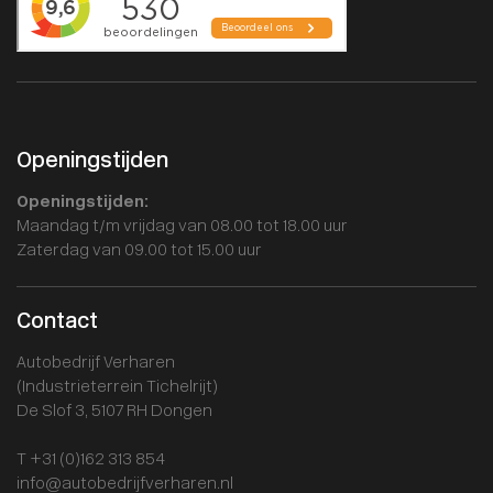
Openingstijden
Openingstijden:
Maandag t/m vrijdag van 08.00 tot 18.00 uur
Zaterdag van 09.00 tot 15.00 uur
Contact
Autobedrijf Verharen
(Industrieterrein Tichelrijt)
De Slof 3, 5107 RH Dongen
T +31 (0)162 313 854
info@autobedrijfverharen.nl