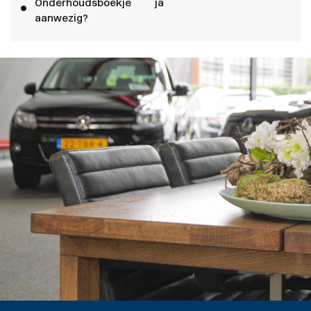
Onderhoudsboekje
ja
aanwezig?