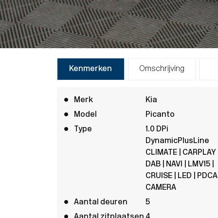
Kenmerken
Omschrijving
Merk
Kia
Model
Picanto
Type
1.0 DPi
DynamicPlusLine
CLIMATE | CARPLAY 
DAB | NAVI | LMV15 |
CRUISE | LED | PDCA 
CAMERA
Aantal deuren
5
Aantal zitplaatsen
4