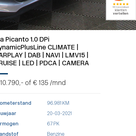
ia Picanto 1.0 DPi
ynamicPlusLine CLIMATE |
ARPLAY | DAB | NAVI | LMV15 |
RUISE | LED | PDCA | CAMERA
 10.790,- of
€ 135
/mnd
lometerstand
96.981 KM
uwjaar
20-03-2021
ermogen
67 PK
andstof
Benzine