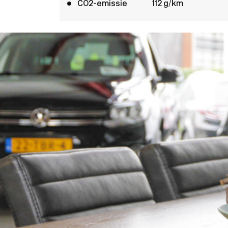
CO2-emissie
112 g/km