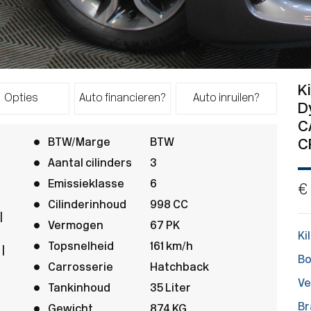
K
Opties
Auto financieren?
Auto inruilen?
D
C
BTW/Marge
BTW
C
Aantal cilinders
3
Emissieklasse
6
€
Cilinderinhoud
998 CC
|
Vermogen
67 PK
Ki
Topsnelheid
161 km/h
|
Bo
Carrosserie
Hatchback
V
Tankinhoud
35 Liter
Br
Gewicht
874 KG