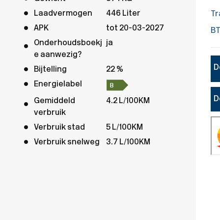
Laadvermogen
446 Liter
Tr
APK
tot 20-03-2027
B
Onderhoudsboekj
ja
e aanwezig?
D
Bijtelling
22 %
Energielabel
D
Gemiddeld
4.2 L/100KM
verbruik
Verbruik stad
5 L/100KM
Verbruik snelweg
3.7 L/100KM