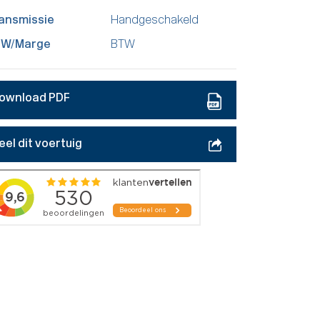
ansmissie
Handgeschakeld
TW/Marge
BTW
ownload PDF
eel dit voertuig