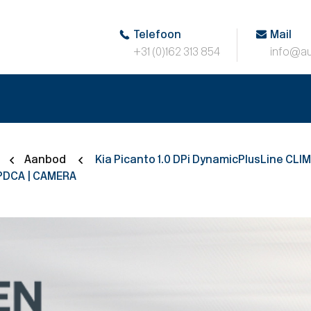
Telefoon
Mail
+31 (0)162 313 854
info@au
Aanbod
Kia Picanto 1.0 DPi DynamicPlusLine CLIMA
 PDCA | CAMERA