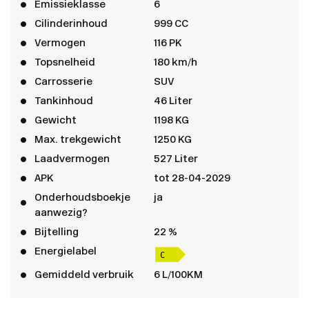
Emissieklasse
6
Cilinderinhoud
999 CC
Vermogen
116 PK
Topsnelheid
180 km/h
Carrosserie
SUV
Tankinhoud
46 Liter
Gewicht
1198 KG
Max. trekgewicht
1250 KG
Laadvermogen
527 Liter
APK
tot 28-04-2029
Onderhoudsboekje
ja
aanwezig?
Bijtelling
22 %
Energielabel
Gemiddeld verbruik
6 L/100KM